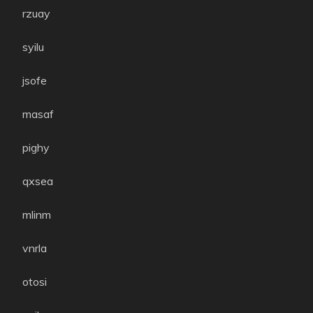
rzuay
syilu
jsofe
masaf
pighy
qxsea
mlinm
vnrla
otosi