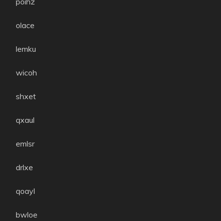
poihz
olace
lemku
wicoh
shxet
qxaul
emlsr
drlxe
qoayl
bwloe