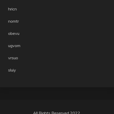
hricn
nomtr
obevu
ugvom
vrsuo
sluiy
All Rights Reserved 2022.