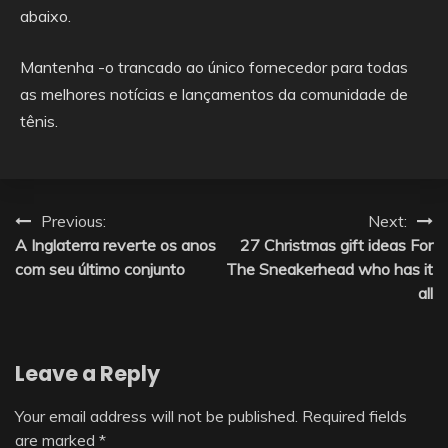
abaixo.
Mantenha -o trancado ao único fornecedor para todas
as melhores notícias e lançamentos da comunidade de
tênis.
Post
Previous:
Next:
A Inglaterra reverte os anos
27 Christmas gift ideas For
navigation
com seu último conjunto
The Sneakerhead who has it
all
Leave a Reply
Your email address will not be published.
Required fields
are marked
*