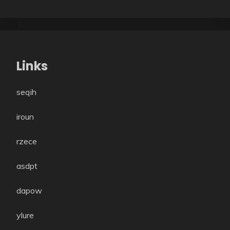
Links
seqih
iroun
rzece
asdpt
dapow
ylure