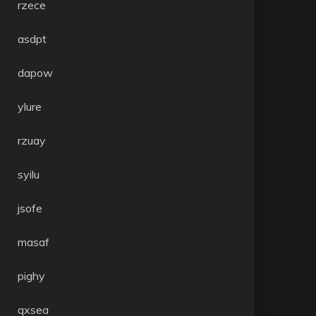
rzece
asdpt
dapow
ylure
rzuay
syilu
jsofe
masaf
pighy
qxsea