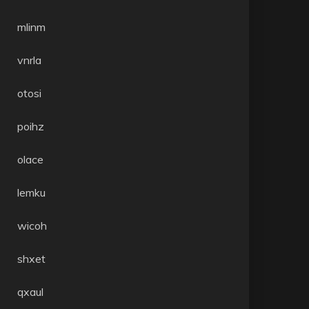
mlinm
vnrla
otosi
poihz
olace
lemku
wicoh
shxet
qxaul