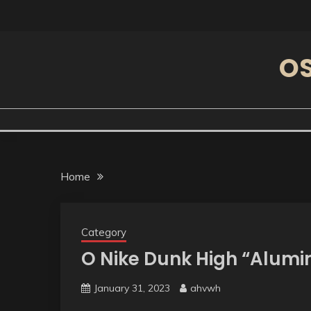
Skip
to
content
OS
Home
Category
O Nike Dunk High “Alumi
January 31, 2023
ahvwh