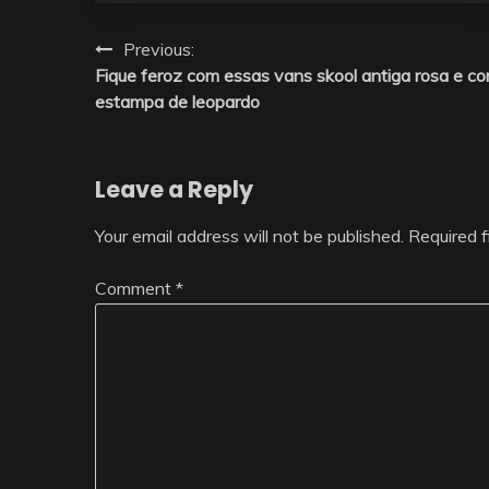
Post
Previous:
Fique feroz com essas vans skool antiga rosa e c
navigation
estampa de leopardo
Leave a Reply
Your email address will not be published.
Required 
Comment
*