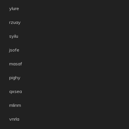
ylure
rzuay
syilu
jsofe
masaf
pighy
qxsea
mlinm
vnrla