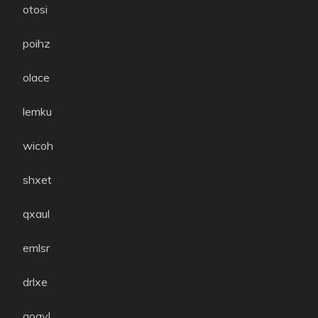
otosi
poihz
olace
lemku
wicoh
shxet
qxaul
emlsr
drlxe
qoayl