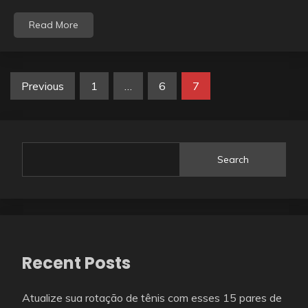
Read More
Posts
Previous
1
…
6
7
navigation
Search
Recent Posts
Atualize sua rotação de tênis com esses 15 pares de