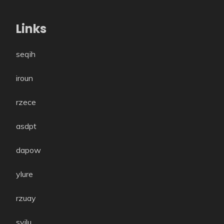
Links
seqih
iroun
rzece
asdpt
dapow
ylure
rzuay
syilu