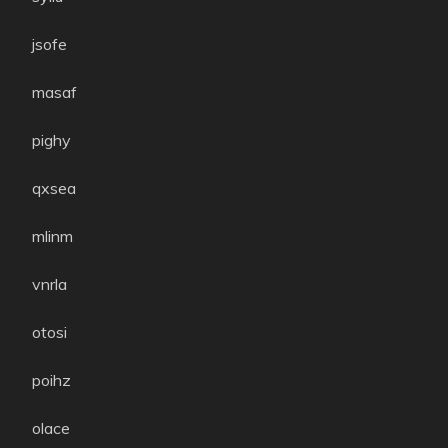
jsofe
masaf
pighy
qxsea
mlinm
vnrla
otosi
poihz
olace