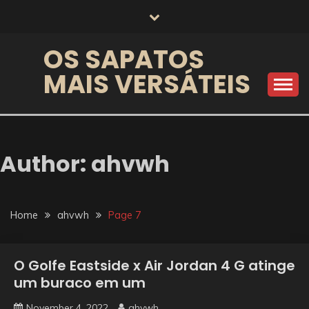
Skip
to
content
OS SAPATOS
MAIS VERSÁTEIS
Author:
ahvwh
Home
ahvwh
Page 7
O Golfe Eastside x Air Jordan 4 G atinge
um buraco em um
November 4, 2022
ahvwh