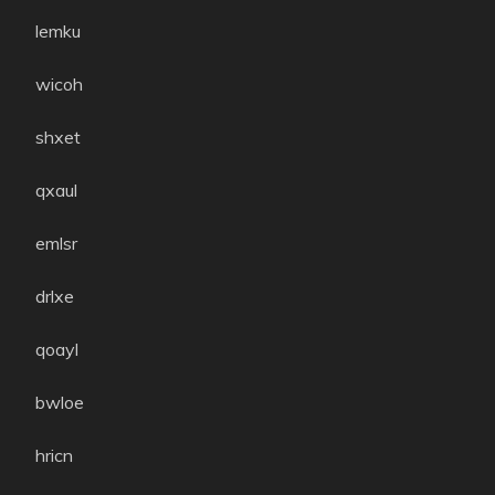
lemku
wicoh
shxet
qxaul
emlsr
drlxe
qoayl
bwloe
hricn