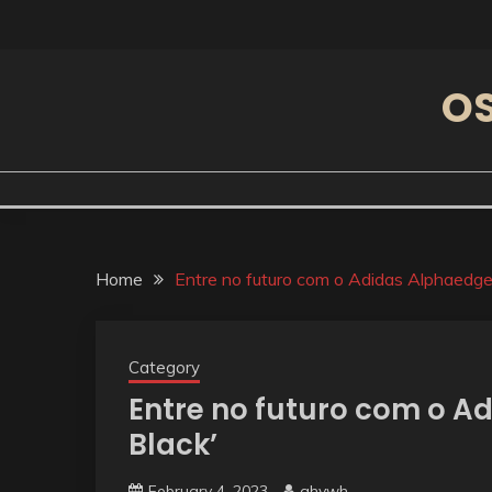
Skip
to
content
OS
Home
Entre no futuro com o Adidas Alphaedge
Category
Entre no futuro com o A
Black’
February 4, 2023
ahvwh