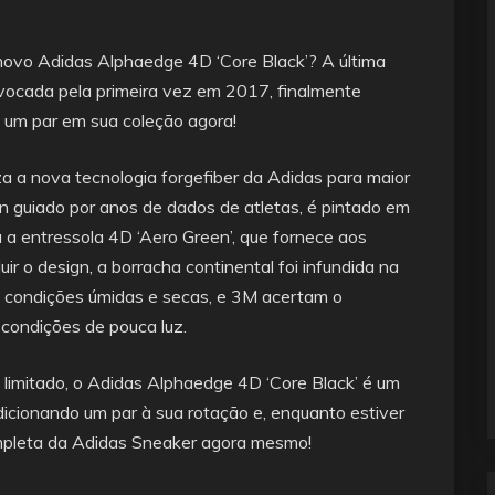
 novo Adidas Alphaedge 4D ‘Core Black’? A última
provocada pela primeira vez em 2017, finalmente
e um par em sua coleção agora!
liza a nova tecnologia forgefiber da Adidas para maior
n guiado por anos de dados de atletas, é pintado em
a entressola 4D ‘Aero Green’, que fornece aos
ir o design, a borracha continental foi infundida na
m condições úmidas e secas, e 3M acertam o
condições de pouca luz.
limitado, o Adidas Alphaedge 4D ‘Core Black’ é um
dicionando um par à sua rotação e, enquanto estiver
ompleta da Adidas Sneaker agora mesmo!