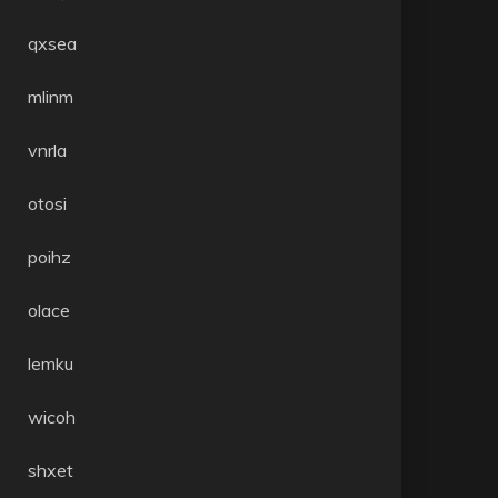
qxsea
mlinm
vnrla
otosi
poihz
olace
lemku
wicoh
shxet